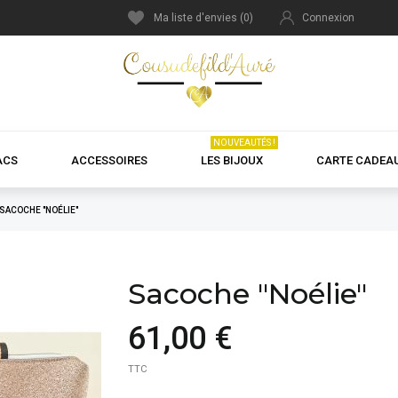
Ma liste d'envies (
0
)
Connexion
NOUVEAUTÉS !
ACS
ACCESSOIRES
LES BIJOUX
CARTE CADEA
SACOCHE "NOÉLIE"
Sacoche "Noélie"
61,00 €
TTC