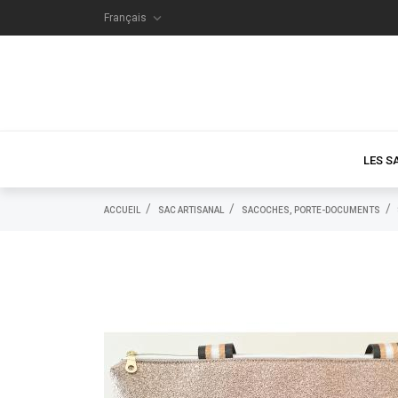

Français
LES S
ACCUEIL
SAC ARTISANAL
SACOCHES, PORTE-DOCUMENTS