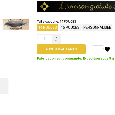
Taille sacoche: 14 POUCES
14 POUCES
15 POUCES
PERSONNALISEE
favorite
AJOUTER AU PANIER
0
Fabrication sur commande. Expédition sous 5 à 