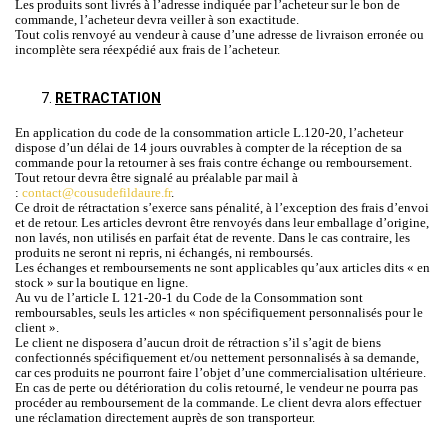
Les produits sont livrés à l’adresse indiquée par l’acheteur sur le bon de
commande, l’acheteur devra veiller à son exactitude.
Tout colis renvoyé au vendeur à cause d’une adresse de livraison erronée ou
incomplète sera réexpédié aux frais de l’acheteur.
RETRACTATION
En application du code de la consommation article L.120-20, l’acheteur
dispose d’un délai de 14 jours ouvrables à compter de la réception de sa
commande pour la retourner à ses frais contre échange ou remboursement.
Tout retour devra être signalé au préalable par mail à
:
contact@cousudefildaure.fr
.
Ce droit de rétractation s’exerce sans pénalité, à l’exception des frais d’envoi
et de retour. Les articles devront être renvoyés dans leur emballage d’origine,
non lavés, non utilisés en parfait état de revente. Dans le cas contraire, les
produits ne seront ni repris, ni échangés, ni remboursés.
Les échanges et remboursements ne sont applicables qu’aux articles dits « en
stock » sur la boutique en ligne.
Au vu de l’article L 121-20-1 du Code de la Consommation sont
remboursables, seuls les articles « non spécifiquement personnalisés pour le
client ».
Le client ne disposera d’aucun droit de rétraction s’il s’agit de biens
confectionnés spécifiquement et/ou nettement personnalisés à sa demande,
car ces produits ne pourront faire l’objet d’une commercialisation ultérieure.
En cas de perte ou détérioration du colis retourné, le vendeur ne pourra pas
procéder au remboursement de la commande. Le client devra alors effectuer
une réclamation directement auprès de son transporteur.