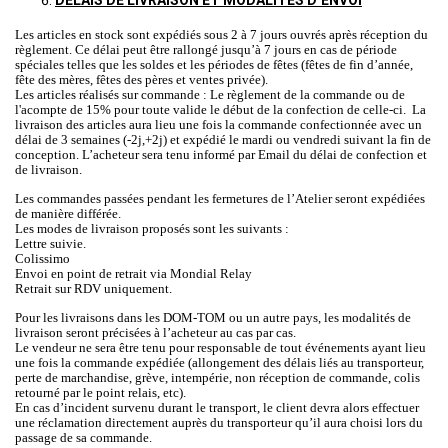
Les articles en stock sont expédiés sous 2 à 7 jours ouvrés après réception du
règlement. Ce délai peut être rallongé jusqu’à 7 jours en cas de période
spéciales telles que les soldes et les périodes de fêtes (fêtes de fin d’année,
fête des mères, fêtes des pères et ventes privée).
Les articles réalisés sur commande : Le règlement de la commande ou de
l'acompte de 15% pour toute valide le début de la confection de celle-ci. La
livraison des articles aura lieu une fois la commande confectionnée avec un
délai de 3 semaines (-2j,+2j) et expédié le mardi ou vendredi suivant la fin de
conception. L’acheteur sera tenu informé par Email du délai de confection et
de livraison.
Les commandes passées pendant les fermetures de l’Atelier seront expédiées
de manière différée.
Les modes de livraison proposés sont les suivants :
Lettre suivie.
Colissimo
Envoi en point de retrait via Mondial Relay
Retrait sur RDV uniquement.
Pour les livraisons dans les DOM-TOM ou un autre pays, les modalités de
livraison seront précisées à l’acheteur au cas par cas.
Le vendeur ne sera être tenu pour responsable de tout événements ayant lieu
une fois la commande expédiée (allongement des délais liés au transporteur,
perte de marchandise, grève, intempérie, non réception de commande, colis
retourné par le point relais, etc).
En cas d’incident survenu durant le transport, le client devra alors effectuer
une réclamation directement auprès du transporteur qu’il aura choisi lors du
passage de sa commande.