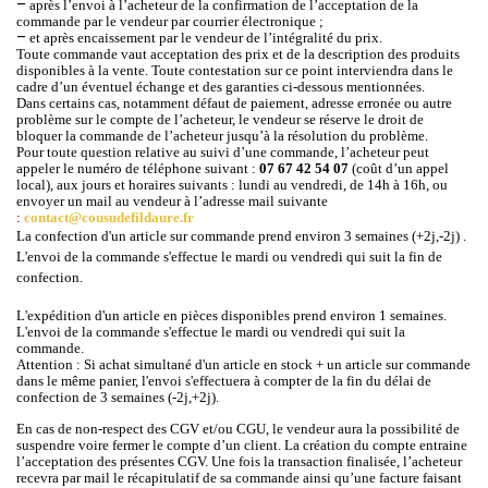
–
après l’envoi à l’acheteur de la confirmation de l’acceptation de la
commande par le vendeur par courrier électronique ;
–
et après encaissement par le vendeur de l’intégralité du prix.
Toute commande vaut acceptation des prix et de la description des produits
disponibles à la vente. Toute contestation sur ce point interviendra dans le
cadre d’un éventuel échange et des garanties ci-dessous mentionnées.
Dans certains cas, notamment défaut de paiement, adresse erronée ou autre
problème sur le compte de l’acheteur, le vendeur se réserve le droit de
bloquer la commande de l’acheteur jusqu’à la résolution du problème.
Pour toute question relative au suivi d’une commande, l’acheteur peut
appeler le numéro de téléphone suivant :
07 67 42 54 07
(coût d’un appel
local), aux jours et horaires suivants : lundi au vendredi, de 14h à 16h, ou
envoyer un mail au vendeur à l’adresse mail suivante
:
contact@cousudefildaure.fr
La confection d'un article sur commande prend environ 3 semaines (+2j,-2j) .
L'envoi de la commande s'effectue le mardi ou vendredi qui suit la fin de
confection.
L'expédition d'un article en pièces disponibles prend environ 1 semaines.
L'envoi de la commande s'effectue le mardi ou vendredi qui suit la
commande.
Attention : Si achat simultané d'un article en stock + un article sur commande
dans le même panier, l'envoi s'effectuera à compter de la fin du délai de
confection de 3 semaines (-2j,+2j).
En cas de non-respect des CGV et/ou CGU, le vendeur aura la possibilité de
suspendre voire fermer le compte d’un client. La création du compte entraine
l’acceptation des présentes CGV. Une fois la transaction finalisée, l’acheteur
recevra par mail le récapitulatif de sa commande ainsi qu’une facture faisant