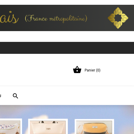

Panier (0)

U