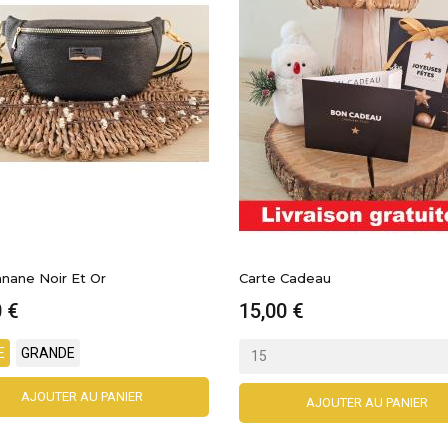
Cadeau
Sac Bandoulière "Manon"
0 €
62,00 €
AJOUTER AU PANIER
AJOUTER AU PANIER