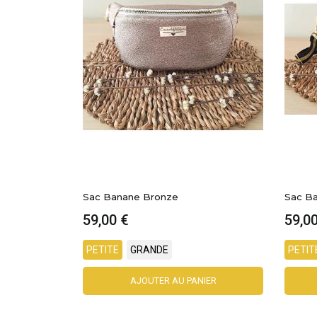
Sac Banane Noir Et Or
Carte 
59,00 €
15,0
PETITE
GRANDE
IER
AJOUTER AU PANIER